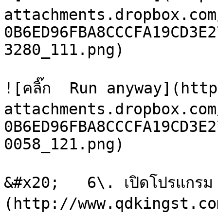
attachments.dropbox.com
0B6ED96FBA8CCCFA19CD3E2
3280_111.png)

![คลิ๊ก  Run anyway](htt
attachments.dropbox.com
0B6ED96FBA8CCCFA19CD3E2
0058_121.png)

&#x20;   6\. เปิดโปรแกรม
(http://www.qdkingst.co