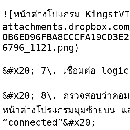
![หน้าต่างโปแกรม KingstV
attachments.dropbox.com
0B6ED96FBA8CCCFA19CD3E2
6796_1121.png)

&#x20; 7\. เชื่อมต่อ logic
&#x20; 8\. ตรวจสอบว่าคอมพิวเ
หน้าต่างโปรแกรมมุมซ้ายบน แส
“connected”&#x20;
