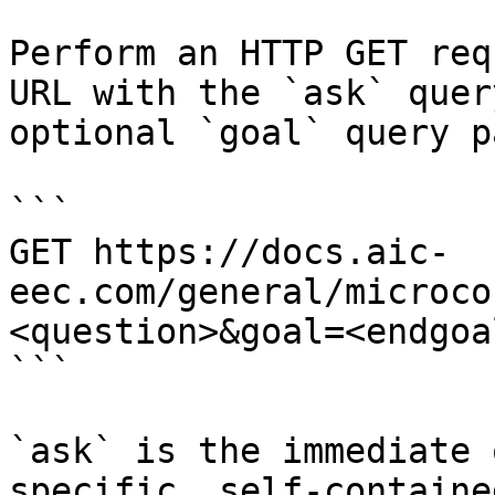
Perform an HTTP GET req
URL with the `ask` quer
optional `goal` query p
```

GET https://docs.aic-
eec.com/general/microco
<question>&goal=<endgoal
```

`ask` is the immediate 
specific, self-containe