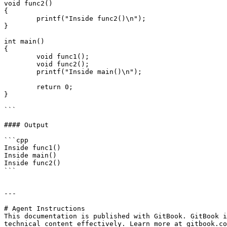
void func2()

{

	printf("Inside func2()\n");

}

int main()

{

	void func1();

	void func2();

	printf("Inside main()\n");

	return 0;

}

```

#### Output

```cpp

Inside func1()

Inside main()

Inside func2()

```

---

# Agent Instructions

This documentation is published with GitBook. GitBook i
technical content effectively. Learn more at gitbook.co