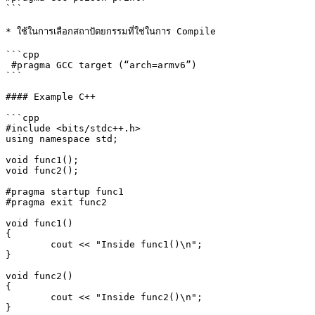
```

* ใช้ในการเลือกสถาปัตยกรรมที่ใช่ในการ Compile

```cpp

 #pragma GCC target (“arch=armv6”)

```

#### Example C++

```cpp

#include <bits/stdc++.h>

using namespace std;

void func1();

void func2();

#pragma startup func1

#pragma exit func2

void func1()

{

	cout << "Inside func1()\n";

}

void func2()

{

	cout << "Inside func2()\n";

}
