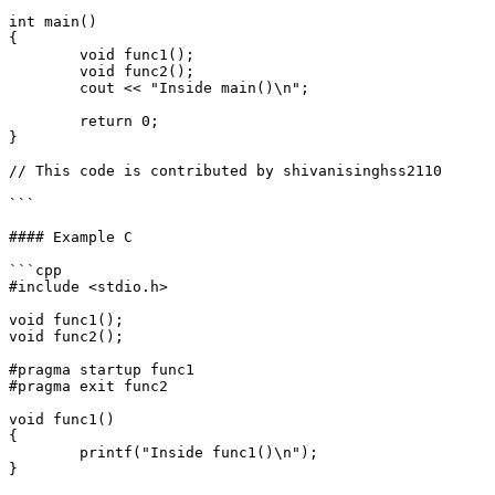
int main()

{

	void func1();

	void func2();

	cout << "Inside main()\n";

	return 0;

}

// This code is contributed by shivanisinghss2110

```

#### Example C

```cpp

#include <stdio.h>

void func1();

void func2();

#pragma startup func1

#pragma exit func2

void func1()

{

	printf("Inside func1()\n");

}
