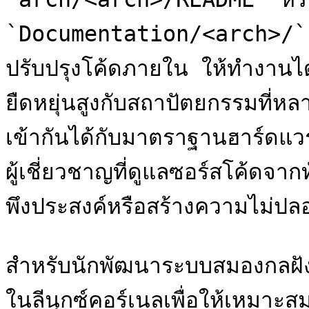
`Documentation/<arch>/` นอก
ปรับปรุงโค้ดภายใน ให้ทำงานได
ยืดหยุ่นสูงกับสถาปัตยกรรมที่ห
เข้ากันได้กับมาตราฐานฮาร์ดแวร
ผู้เชี่ยวชาญที่ดูแลซอร์สโค้ดจากท
พึงประสงค์หรือสร้างความไม่ป
สำหรับนักพัฒนาระบบสมองกลฝังตั
ในลีนุกซ์คอร์เนลเพื่อให้เหมาะส