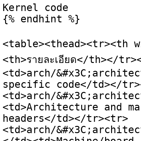
Kernel code

{% endhint %}

<table><thead><tr><th w
<th>รายละเอียด</th></tr>
<td>arch/&#x3C;architec
specific code</td></tr>
<td>arch/&#x3C;architec
<td>Architecture and ma
headers</td></tr><tr>
<td>arch/&#x3C;architec