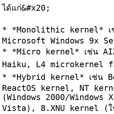
ได้แก่&#x20;

* *Monolithic kernel* เช
Microsoft Windows 9x Ser
* *Micro kernel* เช่น AI
Haiku, L4 microkernel fam
* *Hybrid kernel* เช่น B
ReactOS kernel, NT kern
(Windows 2000/Windows X
Vista), 8.XNU kernel (ใช้