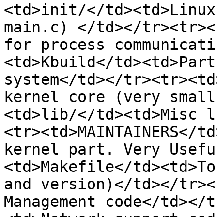
<td>init/</td><td>Linux
main.c) </td></tr><tr><
for process communicati
<td>Kbuild</td><td>Part
system</td></tr><tr><td
kernel core (very small
<td>lib/</td><td>Misc l
<tr><td>MAINTAINERS</td
kernel part. Very Usefu
<td>Makefile</td><td>To
and version)</td></tr><
Management code</td></t