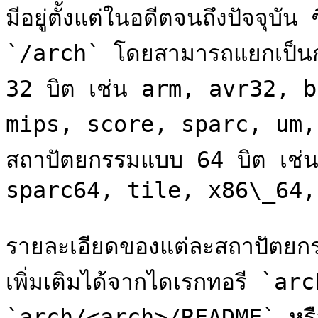
มีอยู่ตั้งแต่ในอดีตจนถึงปัจจุบัน
`/arch` โดยสามารถแยกเป็นกล
32 บิต เช่น arm, avr32, 
mips, score, sparc, um, 
สถาปัตยกรรมแบบ 64 บิต เช่
sparc64, tile, x86\_64,
รายละเอียดของแต่ละสถาปัตยกร
เพิ่มเติมได้จากไดเรกทอรี `a
`arch/<arch>/README` หรือ