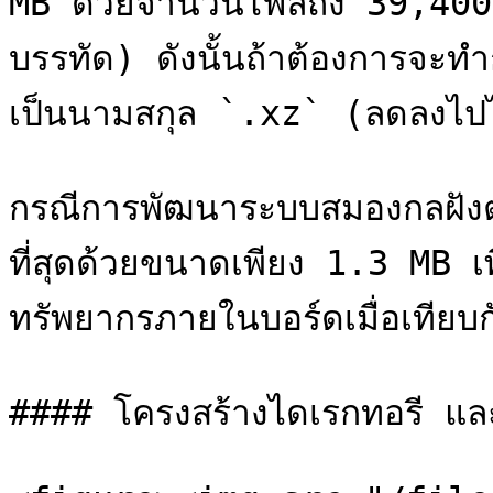
MB ด้วยจำนวนไฟล์ถึง 39,400
บรรทัด) ดังนั้นถ้าต้องการจะทำ
เป็นนามสกุล `.xz` (ลดลงไป
กรณีการพัฒนาระบบสมองกลฝังตัว
ที่สุดด้วยขนาดเพียง 1.3 MB เ
ทรัพยากรภายในบอร์ดเมื่อเทียบกับ
#### โครงสร้างไดเรกทอรี และข