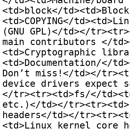
</td><td>Machine/board 
<td>block</td><td>Block
<td>COPYING</td><td>Lin
(GNU GPL)</td></tr><tr>
main contributors </td>
<td>Cryptographic libra
<td>Documentation/</td>
Don’t miss!</td></tr><t
device drivers expect s
</tr><tr><td>fs/</td><t
etc.)</td></tr><tr><td>
headers</td></tr><tr><t
<td>Linux kernel core h