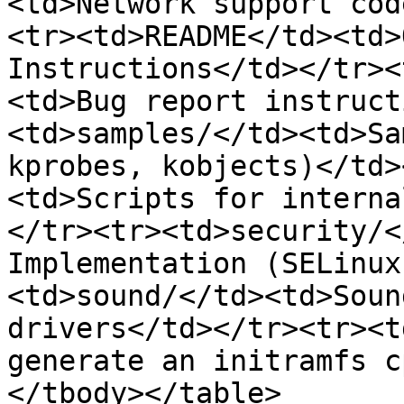
<td>Network support cod
<tr><td>README</td><td>
Instructions</td></tr><
<td>Bug report instruct
<td>samples/</td><td>Sa
kprobes, kobjects)</td>
<td>Scripts for interna
</tr><tr><td>security/<
Implementation (SELinux
<td>sound/</td><td>Soun
drivers</td></tr><tr><t
generate an initramfs c
</tbody></table>
