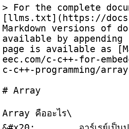
> For the complete docu
[llms.txt](https://docs
Markdown versions of do
available by appending 
page is available as [M
eec.com/c-c++-for-embed
c-c++-programming/array
# Array

Array คืออะไร\

&#x20;        อาร์เรย์เป็นป