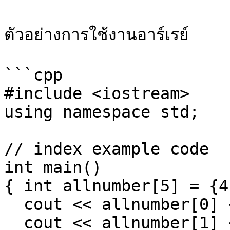
ตัวอย่างการใช้งานอาร์เรย์

```cpp

#include <iostream> 

using namespace std; 

// index example code 

int main() 

{ int allnumber[5] = {4
  cout << allnumber[0] << endl;

  cout << allnumber[1] << endl;
