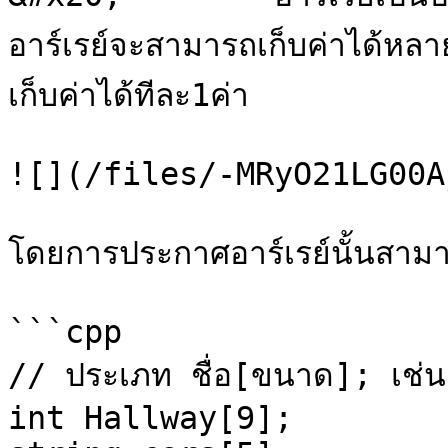
อาร์เรย์จะสามารถเก็บค่าได้หล
เก็บค่าได้ทีละ1ค่า

![](/files/-MRyO21LG00A
โดยการประกาศอาร์เรย์นั้นสามาร
```cpp

// ประเภท ชื่อ[ขนาด]; เช่น

int Hallway[9];
