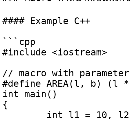
#### Example C++

```cpp

#include <iostream>

// macro with parameter

#define AREA(l, b) (l * 
int main()

{

	int l1 = 10, l2 = 5, area;
