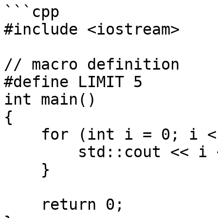
```cpp

#include <iostream>

// macro definition

#define LIMIT 5

int main()

{

    for (int i = 0; i < LIMIT; i++) {

        std::cout << i << "\n";

    }

    return 0;
