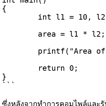
int main()

{

	int l1 = 10, l2 = 5, area;

	area = l1 * l2;

	printf("Area of rectangle is: %d", area);

	return 0;

}

```

ซึ่งหลังจากทำการคอมไพล์และรัน