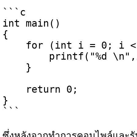
```c

int main()

{

    for (int i = 0; i < 5; i++) {

        printf("%d \n",i);

    }

    return 0;

}

```

ซึ่งหลังจากทำการคอมไพล์และรัน