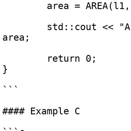
	area = AREA(l1, l2);

	std::cout << "Area of rectangle is: " << 
area;

	return 0;

}

```

#### Example C
