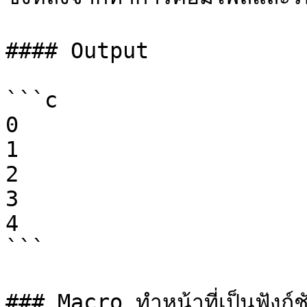
#### Output

```c

0

1

2

3

4

```

### Macro ทำหน้าที่เป็นฟังก์ชั