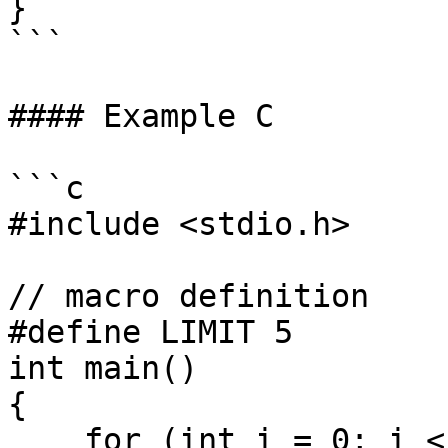
}

```

#### Example C

```c

#include <stdio.h>

// macro definition

#define LIMIT 5

int main()

{

    for (int i = 0; i < LIMIT; i++) {
