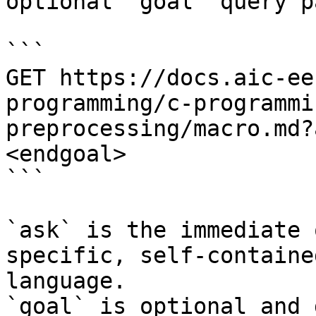
optional `goal` query p
```

GET https://docs.aic-ee
programming/c-programmi
preprocessing/macro.md?
<endgoal>

```

`ask` is the immediate 
specific, self-containe
language.

`goal` is optional and 