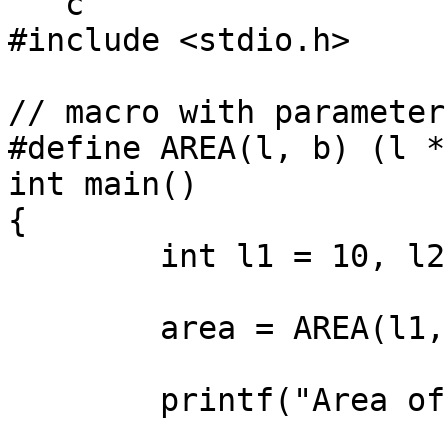
```c

#include <stdio.h>

// macro with parameter

#define AREA(l, b) (l * 
int main()

{

	int l1 = 10, l2 = 5, area;

	area = AREA(l1, l2);

	printf("Area of rectangle is: %d", area);
