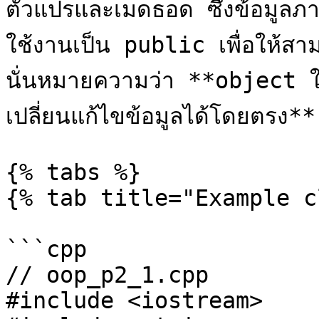
ตัวแปรและเมดธอด ซึ่งข้อมู
ใช้งานเป็น public เพื่อให้สา
นั่นหมายความว่า **object ใน
เปลี่ยนแก้ไขข้อมูลได้โดยตรง** ด
{% tabs %}

{% tab title="Example c
```cpp

// oop_p2_1.cpp

#include <iostream>
