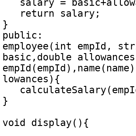
   salary = basic+allowances-1000;

   return salary;

}

public:

employee(int empId, str
basic,double allowances)
empId(empId),name(name)
lowances){

   calculateSalary(empId);

}

void display(){
