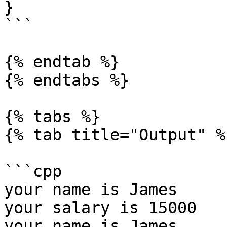
}

```

{% endtab %}

{% endtabs %}

{% tabs %}

{% tab title="Output" %}
```cpp

your name is James

your salary is 15000

your name is James
