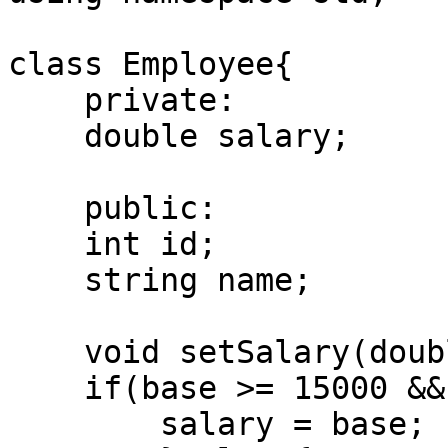
class Employee{

    private:

    double salary;

    public:

    int id;

    string name;

    void setSalary(double base){

    if(base >= 15000 && base <= 100000 ){

        salary = base;
