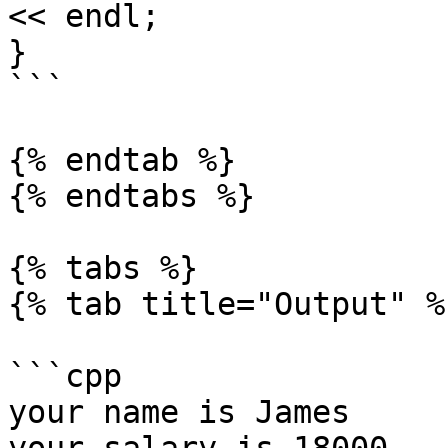
<< endl;

}

```

{% endtab %}

{% endtabs %}

{% tabs %}

{% tab title="Output" %}
```cpp

your name is James
