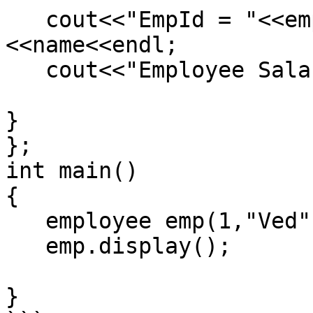
   cout<<"EmpId = "<<empId<<"\tName = "
<<name<<endl;

   cout<<"Employee Salary = "<<salary<<endl;

}

};

int main()

{

   employee emp(1,"Ved",15000,3245.43);

   emp.display();

}
