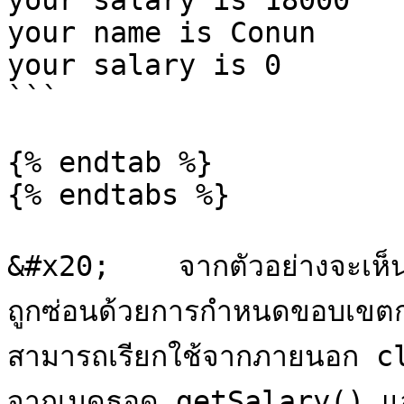
your salary is 18000

your name is Conun

your salary is 0

```

{% endtab %}

{% endtabs %}

&#x20;    จากตัวอย่างจะเห็นไ
ถูกซ่อนด้วยการกำหนดขอบเขตก
สามารถเรียกใช้จากภายนอก cla
จากเมดธอด getSalary() และ 