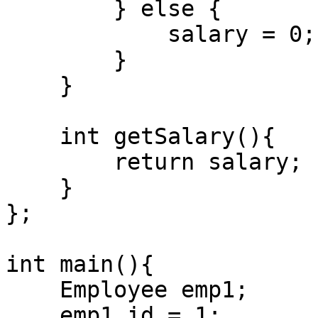
        } else {

            salary = 0;

        }

    }

    int getSalary(){

        return salary;

    }

};

int main(){

    Employee emp1;

    emp1.id = 1;
