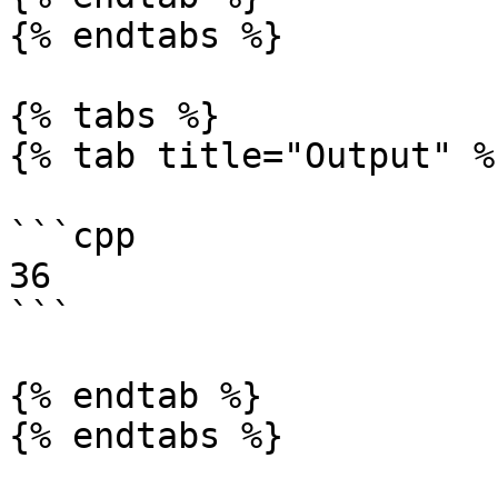
{% endtabs %}

{% tabs %}

{% tab title="Output" %}
```cpp

36

```

{% endtab %}

{% endtabs %}
