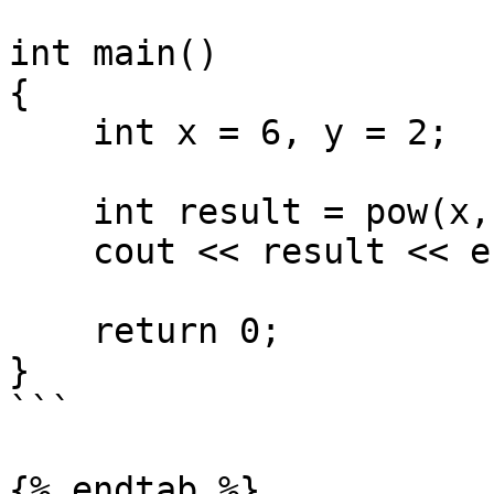
int main() 

{ 

    int x = 6, y = 2; 

    int result = pow(x, y); 

    cout << result << endl;

    return 0; 

} 

```

{% endtab %}
