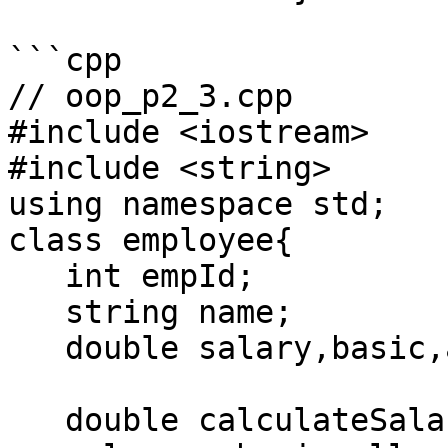
```cpp

// oop_p2_3.cpp

#include <iostream>

#include <string>

using namespace std;

class employee{

   int empId;

   string name;

   double salary,basic,allowances;

   double calculateSalary(int empId){
