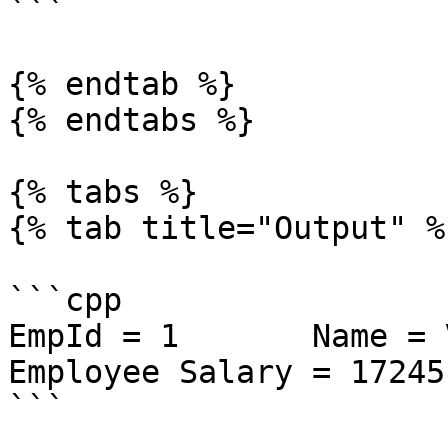
```

{% endtab %}

{% endtabs %}

{% tabs %}

{% tab title="Output" %}
```cpp

EmpId = 1       Name = V
Employee Salary = 17245.
```
