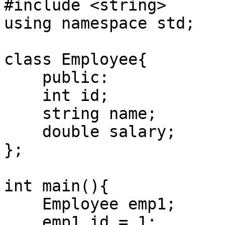
#include <string>

using namespace std;

class Employee{

    public:

    int id;

    string name;

    double salary;

};

int main(){

    Employee emp1;

    emp1.id = 1;
