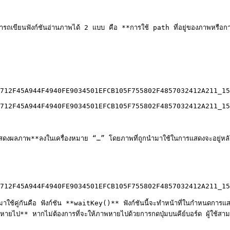
ารถเขียนฟังก์ชันอ่านภาพได้ 2 แบบ คือ **การใช้ path ที่อยู่ของภาพหรือการใ
712F45A944F4940FE9034501EFCB105F755802F4857032412A211_15
712F45A944F4940FE9034501EFCB105F755802F4857032412A211_15
สดงผลภาพ**ลงในเครื่องหมาย “…” โดยภาพที่ถูกนำมาใช้ในการแสดงจะอยู่หลังเ
712F45A944F4940FE9034501EFCB105F755802F4857032412A211_15
ใช้คู่กันคือ ฟังก์ชัน **waitKey()** ฟังก์ชันนี้จะทำหน้าที่ในกำหนดการแส
ดงอยู่หายไป** หากไม่ต้องการที่จะให้ภาพหายไปด้วยการกดปุ่มบนคีย์บอร์ด ผู้ใช้ส