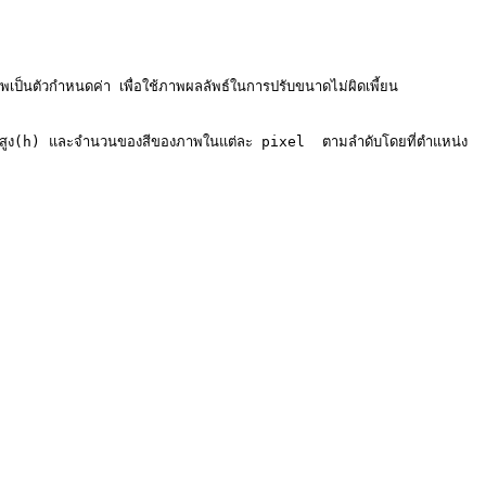
นตัวกำหนดค่า เพื่อใช้ภาพผลลัพธ์ในการปรับขนาดไม่ผิดเพี้ยน

มสูง(h) และจำนวนของสีของภาพในแต่ละ pixel  ตามลำดับโดยที่ตำแหน่ง 