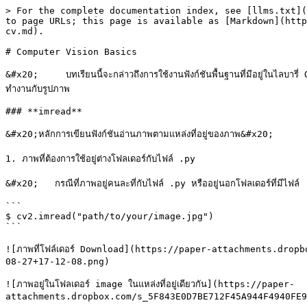
> For the complete documentation index, see [llms.txt](
to page URLs; this page is available as [Markdown](http
cv.md).

# Computer Vision Basics

&#x20;     บทเรียนนี้จะกล่าวถึงการใช้งานฟังก์ชันพื้นฐานที่มีอยู่ในไลบารี่ 
ทำงานกับรูปภาพ

### **imread**

&#x20;หลักการเขียนฟังก์ชันอ่านภาพตามแหล่งที่อยู่ของภาพ&#x20;

1. ภาพที่ต้องการใช้อยู่ต่างโฟลเดอร์กับไฟล์ .py

&#x20;   กรณีที่ภาพอยู่คนละที่กับไฟล์ .py หรืออยู่นอกโฟลเดอร์ที่มีไฟล์
```

$ cv2.imread("path/to/your/image.jpg")

```

![ภาพที่โฟล์เดอร์ Download](https://paper-attachments.dr
08-27+17-12-08.png)

![ภาพอยู่ในโฟลเดอร์ image ในแหล่งที่อยู่เดียวกัน](https://paper-
attachments.dropbox.com/s_5F843E0D7BE712F45A944F4940FE9