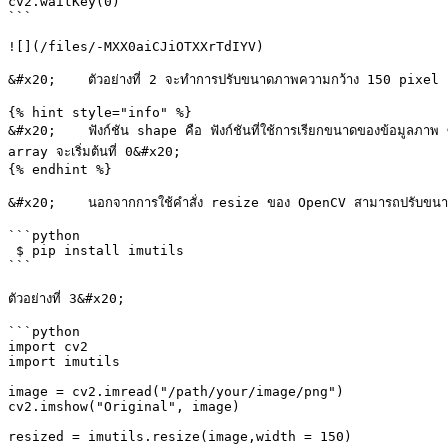
cv2.waitKey(0)

```

![](/files/-MXX0aiCJiOTXXrTdIYV)

&#x20;    ตัวอย่างที่ 2 จะทำการปรับขนาดภาพความกว้าง 150 pixel เช่นเ
{% hint style="info" %}

&#x20;    ฟังก์ชัน shape คือ ฟังก์ชันที่ใช้การเรียกขนาดของข้อมูลภ
array จะเริ่มต้นที่ 0&#x20;

{% endhint %}

&#x20;    นอกจากการใช้คำสั่ง resize ของ OpenCV สามารถปรับขนาดด
```python

 $ pip install imutils

```

ตัวอย่างที่ 3&#x20;

```python

import cv2

import imutils

image = cv2.imread("/path/your/image/png")

cv2.imshow("Original", image)

resized = imutils.resize(image,width = 150)
