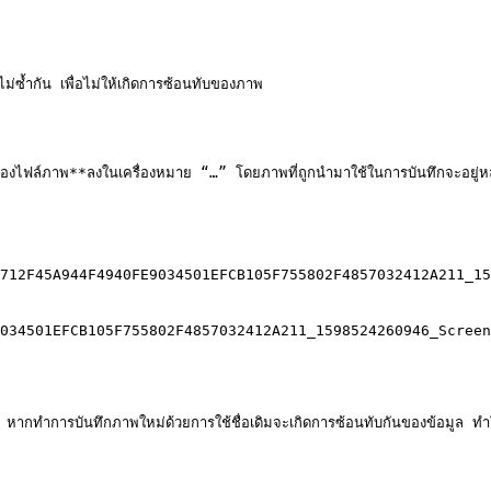
่ซ้ำกัน เพื่อไม่ให้เกิดการซ้อนทับของภาพ

องไฟล์ภาพ**ลงในเครื่องหมาย “…” โดยภาพที่ถูกนำมาใช้ในการบันทึกจะอยู่หลั
712F45A944F4940FE9034501EFCB105F755802F4857032412A211_15
034501EFCB105F755802F4857032412A211_1598524260946_Screen
ดิม หากทำการบันทึกภาพใหม่ด้วยการใช้ชื่อเดิมจะเกิดการซ้อนทับกันของข้อมูล 