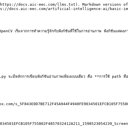
https://docs.aic-eec.com/llms.txt). Markdown versions of
s://docs.aic-eec.com/artificial-intelligence-ai/basic-im
OpenCV เริ่มจากการทำความรู้จักกับฟังก์ชันที่ใช้ในการอ่านภาพ ฟังก์ชันแสดงภาพ
 .py จะมีหลักการเขียนฟังก์ชันอ่านภาพเพียงแบบเดียว คือ **การใช้ path ที่
opbox.com/s_5F843E0D7BE712F45A944F4940FE9034501EFCB105F75
034501EFCB105F755802F4857032412A211_1598523054239_Screen