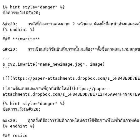
{% hint style="danger" %}

ข้อควรระวัง!&#x20;

&#x20;    กรณีที่ต้องการแสดงภาพ 2 หน้าต่าง ต้องตั้งชื่อหน้าต่างแสดงผลไม
{% endhint %}

### **imwrite**

&#x20;    การเขียนฟังก์ชันบันทึกภาพนั้นจะต้อง**ตั้งชื่อภาพและนามสกุลข
```

$ cv2.imwrite("name_newimage.jpg", image)

```

![](https://paper-attachments.dropbox.com/s_5F843E0D7BE
![ภาพต้นแบบและภาพที่ถูกบันทึกใหม่](https://paper-
attachments.dropbox.com/s_5F843E0D7BE712F45A944F4940FE9
{% hint style="danger" %}

ข้อควรระวัง!&#x20;

&#x20;    ทุกครั้งที่ต้องการบันทึกภาพใหม่ควรใช้ชื่อภาพที่ไม่ซ้ำกับภาพเ
{% endhint %}

### resize
