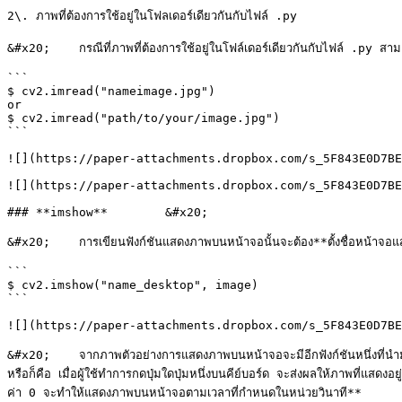
2\. ภาพที่ต้องการใช้อยู่ในโฟลเดอร์เดียวกันกับไฟล์ .py

&#x20;    กรณีที่ภาพที่ต้องการใช้อยู่ในโฟล์เดอร์เดียวกันกับไฟล์ .py สาม
```

$ cv2.imread("nameimage.jpg") 

or

$ cv2.imread("path/to/your/image.jpg")

```

![](https://paper-attachments.dropbox.com/s_5F843E0D7BE
![](https://paper-attachments.dropbox.com/s_5F843E0D7BE
### **imshow**        &#x20;

&#x20;    การเขียนฟังก์ชันแสดงภาพบนหน้าจอนั้นจะต้อง**ตั้งชื่อหน้าจอแ
```

$ cv2.imshow("name_desktop", image)

```

![](https://paper-attachments.dropbox.com/s_5F843E0D7BE
&#x20;    จากภาพตัวอย่างการแสดงภาพบนหน้าจอจะมีอีกฟังก์ชันหนึ่งที่นำมา
หรือก็คือ เมื่อผู้ใช้ทำการกดปุ่มใดปุ่มหนึ่งบนคีย์บอร์ด จะส่งผลให้ภาพที่แส
ค่า 0 จะทำให้แสดงภาพบนหน้าจอตามเวลาที่กำหนดในหน่วยวินาที**
