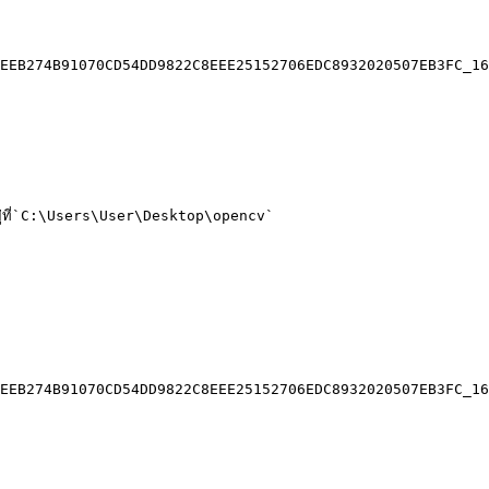
EEB274B91070CD54DD9822C8EEE25152706EDC8932020507EB3FC_16
ี้อยู่ที่`C:\Users\User\Desktop\opencv`

EEB274B91070CD54DD9822C8EEE25152706EDC8932020507EB3FC_16