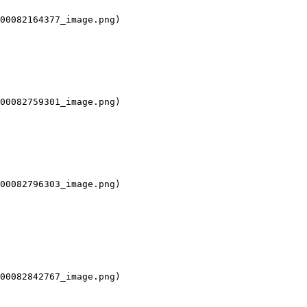
00082164377_image.png)

00082759301_image.png)

00082796303_image.png)

00082842767_image.png)
