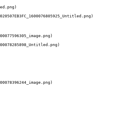
ed.png)

020507EB3FC_1600076805925_Untitled.png)

00077596305_image.png)

00078285898_Untitled.png)

00078396244_image.png)
