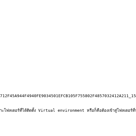
712F45A944F4940FE9034501EFCB105F755802F4857032412A211_15
เดอร์ที่ได้ติดตั้ง Virtual environment หรือก็คือต้องเข้าสู่โฟลเดอร์ที่ปร