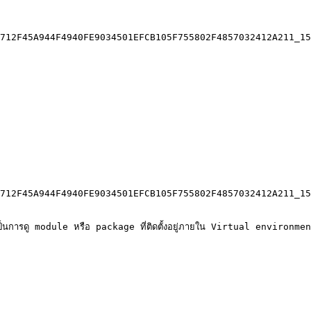
712F45A944F4940FE9034501EFCB105F755802F4857032412A211_15
712F45A944F4940FE9034501EFCB105F755802F4857032412A211_15
นการดู module หรือ package ที่ติดตั้งอยู่ภายใน Virtual environmen