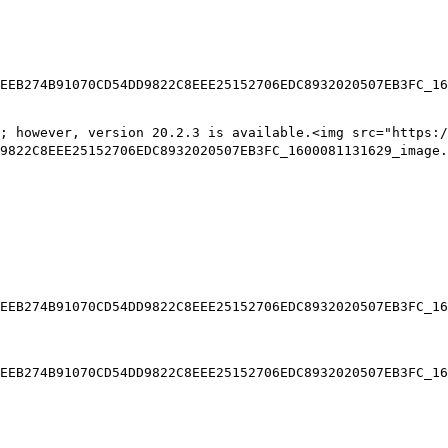
EEB274B91070CD54DD9822C8EEE25152706EDC8932020507EB3FC_16
1; however, version 20.2.3 is available.<img src="https:
9822C8EEE25152706EDC8932020507EB3FC_1600081131629_image.
EEB274B91070CD54DD9822C8EEE25152706EDC8932020507EB3FC_16
EEB274B91070CD54DD9822C8EEE25152706EDC8932020507EB3FC_16