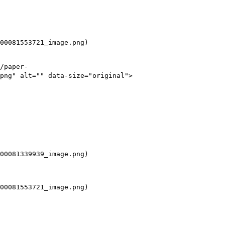
00081553721_image.png)

//paper-
png" alt="" data-size="original">

00081339939_image.png)

00081553721_image.png)
