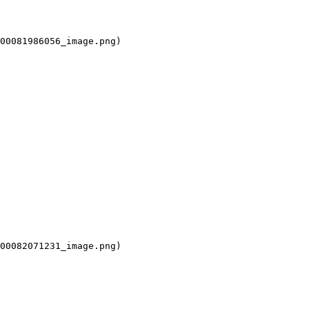
00081986056_image.png)

00082071231_image.png)
