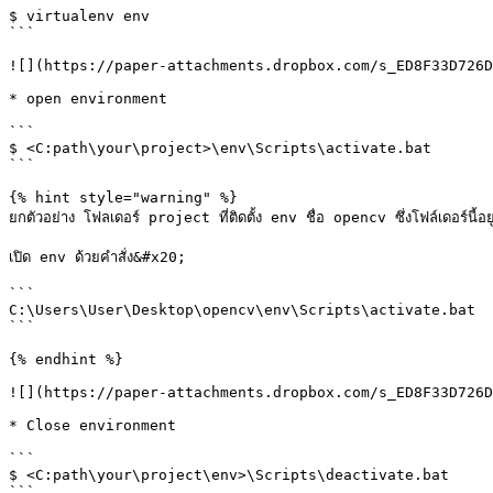
$ virtualenv env

```

![](https://paper-attachments.dropbox.com/s_ED8F33D726D
* open environment

```

$ <C:path\your\project>\env\Scripts\activate.bat

```

{% hint style="warning" %}

ยกตัวอย่าง โฟลเดอร์ project ที่ติดตั้ง env ชื่อ opencv ซึ่งโฟล์เดอร์น
เปิด env ด้วยคำสั่ง&#x20;

```

C:\Users\User\Desktop\opencv\env\Scripts\activate.bat

```

{% endhint %}

![](https://paper-attachments.dropbox.com/s_ED8F33D726D
* Close environment

```

$ <C:path\your\project\env>\Scripts\deactivate.bat

```
