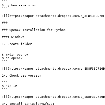
```

$ python --version

```

![](https://paper-attachments.dropbox.com/s_5F843E0D7BE
###

### OpenCV Installation for Python

#### Windows

1. Create folder

```

$ mkdir opencv

$ cd opencv 

```

![](https://paper-attachments.dropbox.com/s_ED8F33D726D
2\. Check pip version

```

$ pip -V

```

![](https://paper-attachments.dropbox.com/s_ED8F33D726D
3\. Install Virtualenv&#x20;
