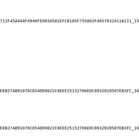
712F45A944F4940FE9034501EFCB105F755802F4857032412A211_15
EEB274B91070CD54DD9822C8EEE25152706EDC8932020507EB3FC_16
EEB274B91070CD54DD9822C8EEE25152706EDC8932020507EB3FC_16