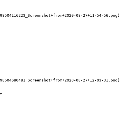
98504116223_Screenshot+from+2020-08-27+11-54-56.png)

98504680481_Screenshot+from+2020-08-27+12-03-31.png)

t
