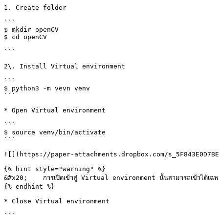
1. Create folder

```

$ mkdir openCV

$ cd openCV

```

2\. Install Virtual environment

```

$ python3 -m vevn venv

```

* Open Virtual environment

```

$ source venv/bin/activate

```

![](https://paper-attachments.dropbox.com/s_5F843E0D7BE
{% hint style="warning" %}

&#x20;    การเปิดเข้าสู่ Virtual environment นั้นสามารถเข้าได้เฉพาะโฟล
{% endhint %}

* Close Virtual environment

```
