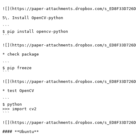
![](https://paper-attachments.dropbox.com/s_ED8F33D726D
5\. Install OpenCV-python

```

$ pip install opencv-python

```

![](https://paper-attachments.dropbox.com/s_ED8F33D726D
* check package

```

$ pip freeze

```

![](https://paper-attachments.dropbox.com/s_ED8F33D726D
* test OpenCV

```

$ python

>>> import cv2

```

![](https://paper-attachments.dropbox.com/s_ED8F33D726D
#### **Ubuntu**
