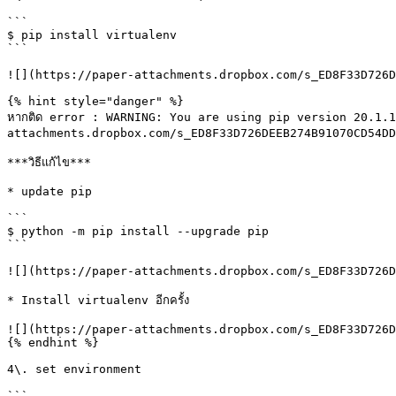
```

$ pip install virtualenv

```

![](https://paper-attachments.dropbox.com/s_ED8F33D726D
{% hint style="danger" %}

หากติด error : WARNING: You are using pip version 20.1.
attachments.dropbox.com/s_ED8F33D726DEEB274B91070CD54DD
***วิธีแก้ไข***

* update pip

```

$ python -m pip install --upgrade pip

```

![](https://paper-attachments.dropbox.com/s_ED8F33D726D
* Install virtualenv อีกครั้ง

![](https://paper-attachments.dropbox.com/s_ED8F33D726D
{% endhint %}

4\. set environment

```
