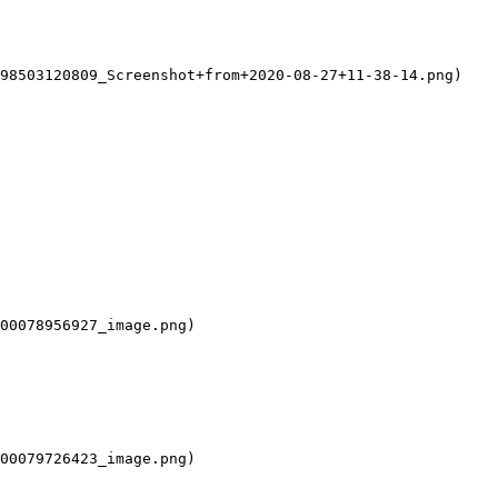
98503120809_Screenshot+from+2020-08-27+11-38-14.png)

00078956927_image.png)

00079726423_image.png)
