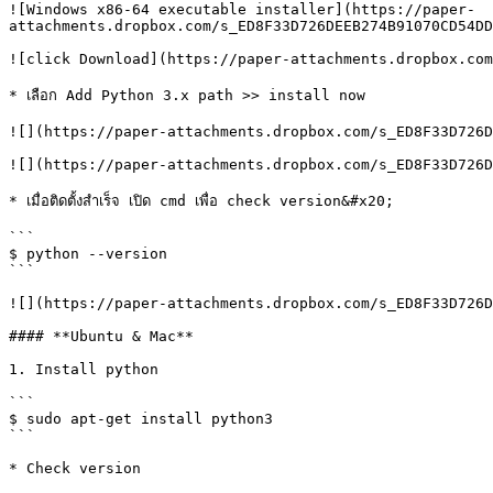
![Windows x86-64 executable installer](https://paper-
attachments.dropbox.com/s_ED8F33D726DEEB274B91070CD54DD
![click Download](https://paper-attachments.dropbox.com
* เลือก Add Python 3.x path >> install now

![](https://paper-attachments.dropbox.com/s_ED8F33D726D
![](https://paper-attachments.dropbox.com/s_ED8F33D726D
* เมื่อติดตั้งสำเร็จ เปิด cmd เพื่อ check version&#x20;

```

$ python --version

```

![](https://paper-attachments.dropbox.com/s_ED8F33D726D
#### **Ubuntu & Mac**

1. Install python

```

$ sudo apt-get install python3

```

* Check version
