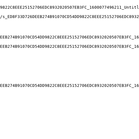
9822C8EEE25152706EDC8932020507EB3FC_1600077496211_Untitl
/s_ED8F33D726DEEB274B91070CD54DD9822C8EEE25152706EDC8932
EEB274B91070CD54DD9822C8EEE25152706EDC8932020507EB3FC_16
EEB274B91070CD54DD9822C8EEE25152706EDC8932020507EB3FC_16
EEB274B91070CD54DD9822C8EEE25152706EDC8932020507EB3FC_16