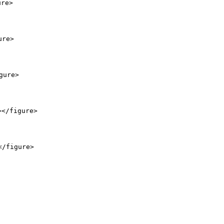
re>

re>

ure>

></figure>

/figure>
