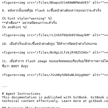
<figure><img src="/files/BGapu3CCm9AWNPWoAVE5" alt=""><
9. หลังจากนั้นกดที่ปุ่ม Flash จะขึ้นหน้าต่างดังกล่าวรอจนกว่าจะสำเร็จ

{% hint style="warning" %}

**คำเตือน** อย่ากดปิดจนกว่าจะสำเร็จ

{% endhint %}

<figure><img src="/files/rLInhXfKQnb95Y6wqJkM" alt=""><fi
10. เมื่อสำเร็จแล้วจะขึ้นหน้าต่างดังรูป ให้ทำการปิดหน้าต่างโปรแกรม

<figure><img src="/files/Bv9giJLfzkjRYBZ5IHUc" alt=""><fi
11. เมื่อทำการ Flash image ของบอร์ดทดสอบเรียบร้อยให้ทำการดาวน์โ
ชื่อว่า BOOT ดังรูป

<figure><img src="/files/JSsH8y5ObEwNLkUygOmU" alt=""><fi
---

# Agent Instructions

This documentation is published with GitBook. GitBook i
technical content effectively. Learn more at gitbook.co