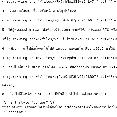
<figure><img src="/files/k7H7jhMoiS12wi64Ly7j" alt=""><fig
4. เมื่อดาวน์โหลดเสร็จจะขึ้นหน้าต่างดังรูป&#x20;

<figure><img src="/files/YQdFW4hT6ZpxtYCnb0zj" alt=""><f
5. ให้ผู้ทดลองทำการแตกไฟล์ที่ดาวน์โหลดมา จากที่ให้ภายในห้อง AIC หรือ
<figure><img src="/files/WbFFiTkjxFcVhH5nCTaj" alt=""><fi
6. หลังจากแตกไฟล์เสร็จจะได้ไฟล์ image ของบอร์ด Ultra96v2 มาใช้งานด
<figure><img src="/files/Hcq5xEPpdVUcnYeg201n" alt=""><fig
7. กลับไปที่หน้าโปรแกรมเลือกไฟล์ image ที่แตกออกมา แล้วกดไปที่ Se
<figure><img src="/files/tjFveKiXF3LVO1pOkBOI" alt=""><fi
&#x20;

8. เลือกไปที่ไดรฟ์ของ SD card ที่พึ่งเสียบเข้าไป  แล้วกด select

{% hint style="danger" %}

**คำเตือน** ตรวจสอบไดรฟ์ที่เลือกให้ดี ถ้าเลือกผิดอาจทำให้ต้องลงวินโดว์ใ
{% endhint %}
