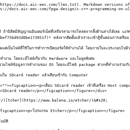
https://docs.aic-eec.com/llms.txt). Markdown versions of
s://docs.aic-eec.com/fpga-design/c-c++-programming-on-ul
rd ถ้านิสิตมีสัญญาณอินเตอร์เน็ตที่เสถียรสามารถโหลดจากลิ้งด้านล่างไ
d93d0be173951f)* หลังจากติดตั้งแล้วเราจะเข้าสู้ขั้นตอนการเตรีย
ภาพแต่เป็นไฟล์ที่ใช้ในการทำการเปิดบอร์ดให้ทำงานได้ โดยภายในจะประกอบไปด้
ารทำงาน โดยจะมีไฟล์เกี่ยวกับ Hardware และโมดูลพิเศษ

ฟล์ข้อมูลการทำงานของ OS โดยจะมีไฟล์ package ต่างๆที่ทำงานร่วมกับ
ลงใน SDcard reader แล้วเสียบเข้ากับ Computer

><figcaption><p>เสียบ SDcard reader เข้าที่เครื่อง Host com
>SDcard reader</p></figcaption></figure></div>

r/)[tcher](https://www.balena.io/etcher/)&#x20;

figcaption><p>โปรแกรม Etcher</p></figcaption></figure>

มัติ
