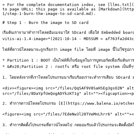
> For the complete documentation index, see [llms.txt](
to page URLs; this page is available as [Markdown](http
1/step-1-burn-the-image-to-sd-card.md).

# Step 1 - Burn the image to SD card

เริ่มต้นเราจามาทำการโหลดอิมเมจมาใส่ SDcard เพื่อใส่ Embedded boa
vitis-ai-1.4-image>*(2021-10-14 - MD5SUM = af763fa2d43cbef75b
ไฟล์ที่ดาวน์โหลดมาจะถูกเรียกว่า image file โดยที่ image นี้ไม่ใช่รูป
* Partition 1 : BOOT เป็นไฟล์ที่เก็บข้อมูลในการบูทบอร์ดเพื่อเริ่มต้นก
* &#x20;Partition 2 : rootfs หรือ root file system เป็นที่ๆรวมไ
1. โดยหลังจากที่เราโหลดโปรแกรมมาเรียบร้อยเราจะทำการเสียบ SDcard 
<div><figure><img src="/files/QqSAF9V8SaHSEg3gsO2N" alt=""
src="/files/8DaYpfUeQogADYkzKT1g" alt=""><figcaption><p
2. ทำการดาวน์โหลดโปรแกรม [E](https://www.balena.io/etche
<figure><img src="/files/7EdeNw3l20TVeMnLhrr6" alt=""><
3. ทำการติดตั้งโปรแกรมที่ดาวน์โหลดไป กดยอมรับแล้วโปรแกรมจะติดตั้งอัตโน